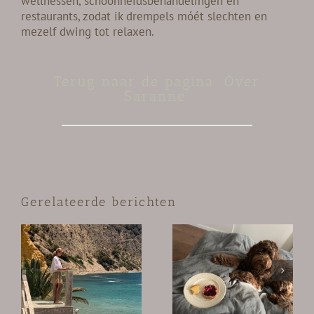
wellnessen, schoonheidsbehandelingen en
restaurants, zodat ik drempels móét slechten en
mezelf dwing tot relaxen.
Terug naar de pagina ‘Over
Saranne’
Gerelateerde berichten
Buiten mijn
n
In de lift
boekje