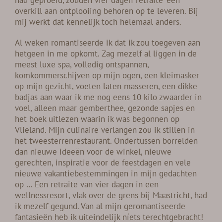
had geproefd, zouden vier dagen ‘retraite’ een
RESERVEREN
overkill aan ontplooiing behoren op te leveren. Bij
mij werkt dat kennelijk toch helemaal anders.
ADVIES
Al weken romantiseerde ik dat ik zou toegeven aan
Zoeken
hetgeen in me opkomt. Zag mezelf al liggen in de
naar:
meest luxe spa, volledig ontspannen,
komkommerschijven op mijn ogen, een kleimasker
op mijn gezicht, voeten laten masseren, een dikke
badjas aan waar ik me nog eens 10 kilo zwaarder in
voel, alleen maar gemberthee, gezonde sapjes en
het boek uitlezen waarin ik was begonnen op
Vlieland. Mijn culinaire verlangen zou ik stillen in
het tweesterrenrestaurant. Ondertussen borrelden
dan nieuwe ideeën voor de winkel, nieuwe
gerechten, inspiratie voor de feestdagen en vele
nieuwe vakantiebestemmingen in mijn gedachten
op … Een retraite van vier dagen in een
wellnessresort, vlak over de grens bij Maastricht, had
ik mezelf gegund. Van al mijn geromantiseerde
fantasieën heb ik uiteindelijk níets terechtgebracht!