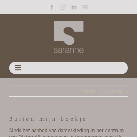
Ga
naar
inhoud
Toggle
Navigation
WELKOM
Vorige
Volgende
PATISSERIE
MEER LEKKERS
MENU
Buiten mijn boekje
Sinds het aanbod van dameskleding in het centrum
OVER SARANNE