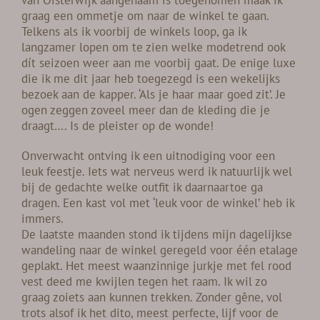
van Oisterwijk aangenaam is toegenomen maak ik
RESERVEREN
graag een ommetje om naar de winkel te gaan.
Telkens als ik voorbij de winkels loop, ga ik
ADVIES
langzamer lopen om te zien welke modetrend ook
dít seizoen weer aan me voorbij gaat. De enige luxe
Zoeken
die ik me dit jaar heb toegezegd is een wekelijks
naar:
bezoek aan de kapper. ‘Als je haar maar goed zit’. Je
ogen zeggen zoveel meer dan de kleding die je
draagt…. Is de pleister op de wonde!
Onverwacht ontving ik een uitnodiging voor een
leuk feestje. Iets wat nerveus werd ik natuurlijk wel
bij de gedachte welke outfit ik daarnaartoe ga
dragen. Een kast vol met ‘leuk voor de winkel’ heb ik
immers.
De laatste maanden stond ik tijdens mijn dagelijkse
wandeling naar de winkel geregeld voor één etalage
geplakt. Het meest waanzinnige jurkje met fel rood
vest deed me kwijlen tegen het raam. Ik wil zo
graag zoiets aan kunnen trekken. Zonder gêne, vol
trots alsof ik het dito, meest perfecte, lijf voor de