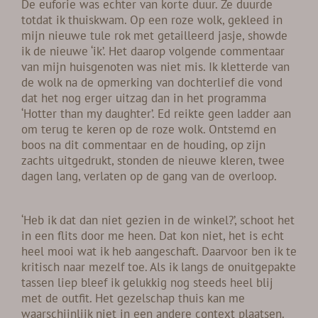
De euforie was echter van korte duur. Ze duurde
totdat ik thuiskwam. Op een roze wolk, gekleed in
mijn nieuwe tule rok met getailleerd jasje, showde
ik de nieuwe ‘ik’. Het daarop volgende commentaar
van mijn huisgenoten was niet mis. Ik kletterde van
de wolk na de opmerking van dochterlief die vond
dat het nog erger uitzag dan in het programma
‘Hotter than my daughter’. Ed reikte geen ladder aan
om terug te keren op de roze wolk. Ontstemd en
boos na dit commentaar en de houding, op zijn
zachts uitgedrukt, stonden de nieuwe kleren, twee
dagen lang, verlaten op de gang van de overloop.
‘Heb ik dat dan niet gezien in de winkel?’, schoot het
in een flits door me heen. Dat kon niet, het is echt
heel mooi wat ik heb aangeschaft. Daarvoor ben ik te
kritisch naar mezelf toe. Als ik langs de onuitgepakte
tassen liep bleef ik gelukkig nog steeds heel blij
met de outfit. Het gezelschap thuis kan me
waarschijnlijk niet in een andere context plaatsen.