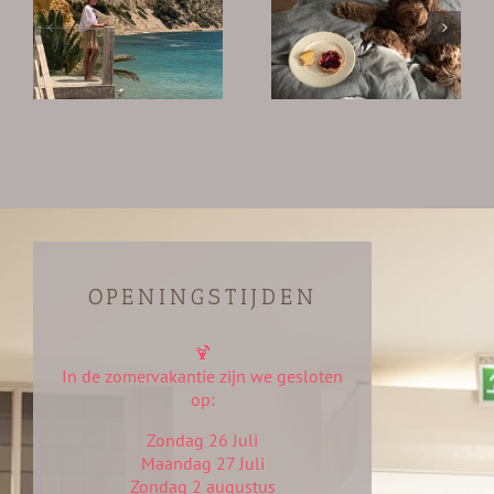
Onbezorgd
n
In de lift
retour
OPENINGSTIJDEN
🍹
In de zomervakantie zijn we gesloten
op:
Zondag 26 Juli
Maandag 27 Juli
Zondag 2 augustus